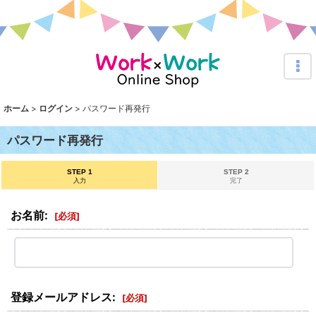
ホーム
>
ログイン
>
パスワード再発行
パスワード再発行
STEP 1
STEP 2
入力
完了
お名前
:
[
必須
]
登録メールアドレス
:
[
必須
]