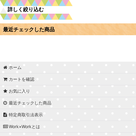
詳しく絞り込む
収納・ディスプレイ
最近チェックした商品
生活雑貨
棚板オーダーカット
趣味・おもちゃ
オーダーレーザー加工
ベビー・キッズ
名入れ / セミオーダーグッズ
作家・クリエイター作品
ホーム
材料 / パーツ
カートを確認
ウェディングアイテム
ウェディングアイテム
お気に入り
工作キット
家紋グッズ
最近チェックした商品
カット材料
スタンド / イーゼル
特定商取引法表示
カットパーツ
人形用ハンガー・ラック
Work×Workとは
オーダーグッズ
フォトフレーム