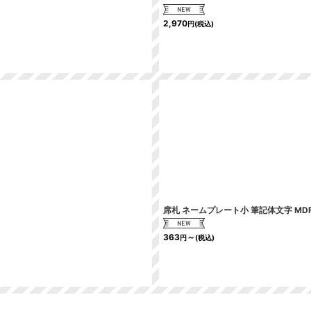
2,970
円
(税込)
席札 ネームプレート小 筆記体文字 MDF
363
～
円
(税込)