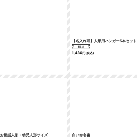
絞り込む
【名入れ可】人形用ハンガー5本セット 
1,430
円
(税込)
り お世話人形・幼児人形サイズ
白い命名書