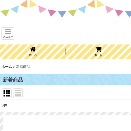
メニュー
ホーム
カート
ホーム
>
新着商品
新着商品
6
件
表示数
:
並び順
: