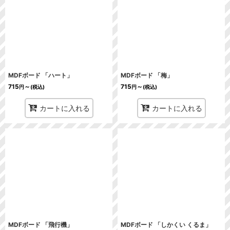
表示数
:
並び順
:
絞り込む
MDFボード 「ハート」
MDFボード 「梅」
715
～
715
～
円
(税込)
円
(税込)
カートに入れる
カートに入れる
MDFボード 「飛行機」
MDFボード 「しかくい くるま」