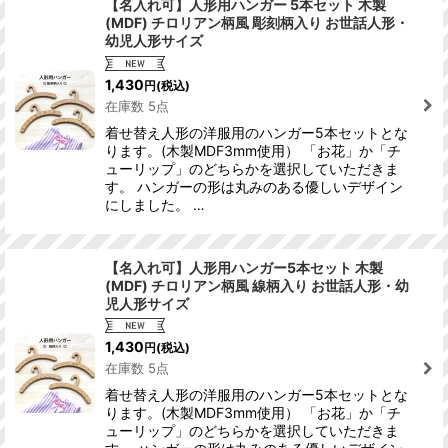
【名入れ可】人形用ハンガー 5本セット 木製
(MDF) チロリアン柄風 彫刻柄入り お世話人形・
幼児人形サイズ
並び順
:
1,430
円
(税込)
絞り込む
在庫数 5点
着せ替え人形の洋服用のハンガー5本セットとな
ります。(木製MDF3mm使用） 「お花」か「チ
ューリップ」のどちらかを選択していただきま
す。 ハンガーの形は丸みのある優しいデザイン
にしました。 …
【名入れ可】人形用ハンガー5本セット 木製
(MDF) チロリアン柄風 線柄入り お世話人形・幼
児人形サイズ
1,430
円
(税込)
在庫数 5点
着せ替え人形の洋服用のハンガー5本セットとな
ります。(木製MDF3mm使用） 「お花」か「チ
ューリップ」のどちらかを選択していただきま