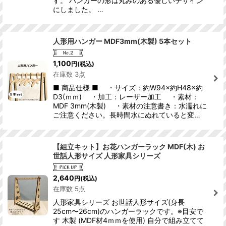
す。 ハンガーの形は丸みのある優しいデザイン
にしました。 …
人形用ハンガー MDF3mm(木製) 5本セット
1,100
円
(税込)
在庫数 3点
■ 商品仕様 ■ ・サイズ：約W94×約H48×約
D3(ｍｍ) ・加工：レーザー加工 ・素材：
MDF 3mm(木製) ・素材の注意書き：水濡れに
ご注意ください。長時間水にぬれていると変…
【組立キット】お花ハンガーラック MDF(木) お
世話人形サイズ 人形家具シリーズ
2,640
円
(税込)
在庫数 5点
人形家具シリーズ お世話人形サイズ(身長
25cm〜26cm)のハンガーラックです。※目安で
す 木製 (MDF材4ｍｍを使用) 自分で組み立てて