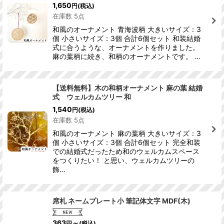
1,650
円
(税込)
在庫数 5点
和風のオーナメント 青海波柄 大きいサイズ：3
個 小さいサイズ：3個 合計6個セット 和装結婚
式に合うような、オーナメントを作りました。
麻の葉柄に続き、和柄のオーナメントです。 …
【送料無料】木の和柄オーナメント 麻の葉 結婚
式 ウェルカムツリー 和
1,540
円
(税込)
在庫数 5点
和風のオーナメント 麻の葉柄 大きいサイズ：3
個 小さいサイズ：3個 合計6個セット 完全和装
での結婚式だったため和のウェルカムスペース
をつくりたい！ と思い、ウェルカムツリーの
飾…
席札 ネームプレート小 筆記体文字 MDF(木)
363
～
円
(税込)