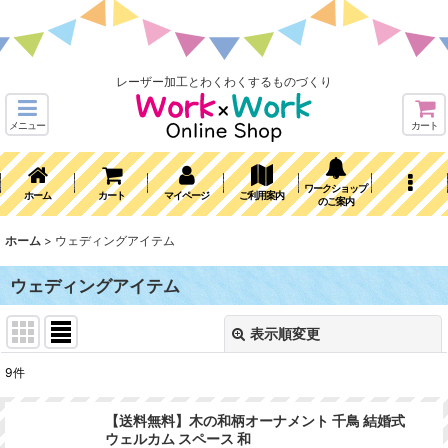
レーザー加工とわくわくするものづくり
メニュー
カート
ワークショップ
ホーム
カート
マイページ
ご利用案内
のご案内
ホーム
>
ウェディングアイテム
ウェディングアイテム
表示順変更
閉じる
9
件
表示数
:
【送料無料】木の和柄オーナメント 千鳥 結婚式
ウェルカム スペース 和