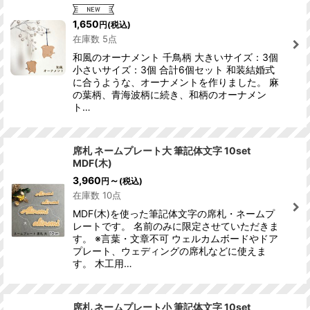
並び順
:
1,650
円
(税込)
在庫数 5点
絞り込む
和風のオーナメント 千鳥柄 大きいサイズ：3個
小さいサイズ：3個 合計6個セット 和装結婚式
に合うような、オーナメントを作りました。 麻
の葉柄、青海波柄に続き、和柄のオーナメン
ト…
席札 ネームプレート大 筆記体文字 10set
MDF(木)
3,960
～
円
(税込)
在庫数 10点
MDF(木)を使った筆記体文字の席札・ネームプ
レートです。 名前のみに限定させていただきま
す。 ※言葉・文章不可 ウェルカムボードやドア
プレート、ウェディングの席札などに使えま
す。 木工用…
席札 ネームプレート小 筆記体文字 10set