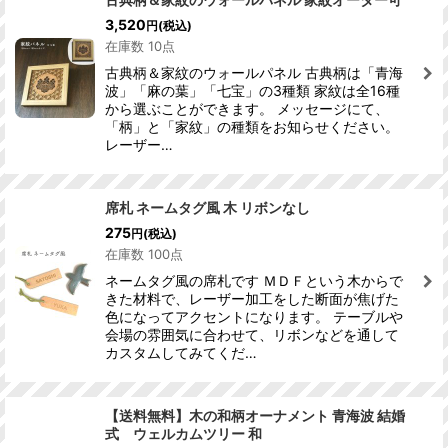
3,520
円
(税込)
在庫数 10点
古典柄＆家紋のウォールパネル 古典柄は「青海
波」「麻の葉」「七宝」の3種類 家紋は全16種
から選ぶことができます。 メッセージにて、
「柄」と「家紋」の種類をお知らせください。
レーザー…
席札 ネームタグ風 木 リボンなし
275
円
(税込)
在庫数 100点
ネームタグ風の席札です ＭＤＦという木からで
きた材料で、レーザー加工をした断面が焦げた
色になってアクセントになります。 テーブルや
会場の雰囲気に合わせて、リボンなどを通して
カスタムしてみてくだ…
【送料無料】木の和柄オーナメント 青海波 結婚
式 ウェルカムツリー 和