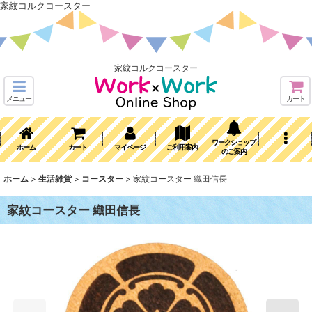
家紋コルクコースター
家紋コルクコースター
メニュー
カート
ワークショップ
ホーム
カート
マイページ
ご利用案内
のご案内
ホーム
>
生活雑貨
>
コースター
>
家紋コースター 織田信長
家紋コースター 織田信長