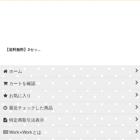
【送料無料】3セット 額縁 150角 (額縁外寸約180ｍｍ×180ｍｍ、内寸約149ｍｍ×149ｍｍ) 正方形 樹脂製フレーム ましかく スクエア 四角 枠 額
ホーム
カートを確認
お気に入り
最近チェックした商品
特定商取引法表示
Work×Workとは