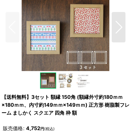
【送料無料】3セット 額縁 150角 (額縁外寸約180ｍｍ
×180ｍｍ、内寸約149ｍｍ×149ｍｍ) 正方形 樹脂製フレ
ーム ましかく スクエア 四角 枠 額
販売価格
:
4,752
円
(税込)