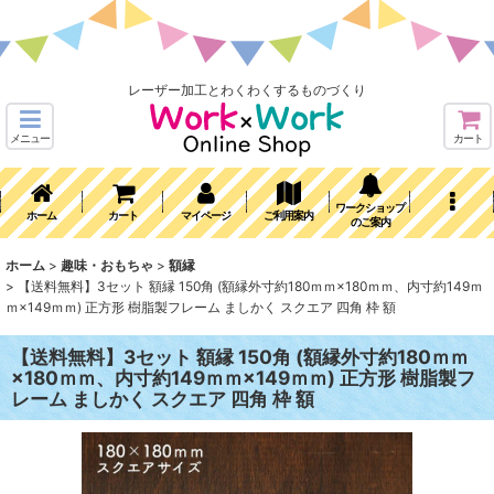
レーザー加工とわくわくするものづくり
メニュー
カート
ワークショップ
ホーム
カート
マイページ
ご利用案内
のご案内
ホーム
>
趣味・おもちゃ
>
額縁
>
【送料無料】3セット 額縁 150角 (額縁外寸約180ｍｍ×180ｍｍ、内寸約149ｍ
ｍ×149ｍｍ) 正方形 樹脂製フレーム ましかく スクエア 四角 枠 額
【送料無料】3セット 額縁 150角 (額縁外寸約180ｍｍ
×180ｍｍ、内寸約149ｍｍ×149ｍｍ) 正方形 樹脂製フ
レーム ましかく スクエア 四角 枠 額