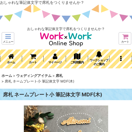
おしゃれな筆記体文字で席札をつくりませんか？
おしゃれな筆記体文字で席札をつくりませんか？
メニュー
カート
ワークショップ
ホーム
カート
マイページ
ご利用案内
のご案内
ホーム
>
ウェディングアイテム
>
席札
>
席札 ネームプレート小 筆記体文字 MDF(木)
席札 ネームプレート小 筆記体文字 MDF(木)