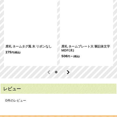
席札 ネームタグ風 木 リボンなし
席札 ネームプレート大 筆記体文字
MDF(木)
275
円
(税込)
506
～
円
(税込)
レビュー
0
件のレビュー